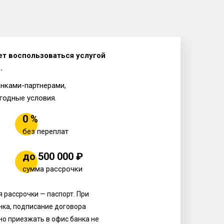
ет воспользоваться услугой
.
анками-партнерами,
годные условия.
0 %
без переплат
до 500 000 ₽
сумма рассрочки
 рассрочки — паспорт. При
нка, подписание договора
но приезжать в офис банка не