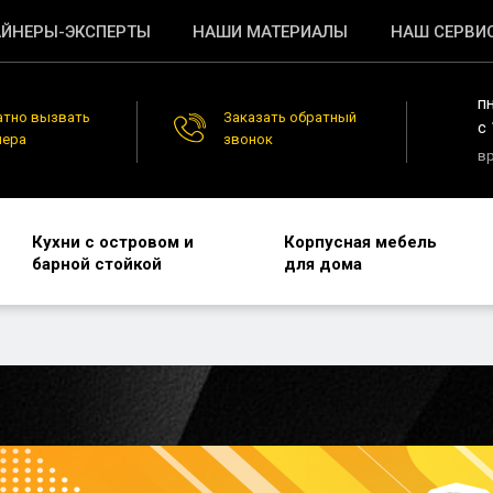
ЙНЕРЫ-ЭКСПЕРТЫ
НАШИ МАТЕРИАЛЫ
НАШ СЕРВИ
п
атно вызвать
Заказать обратный
c 
нера
звонок
в
Кухни с островом и
Корпусная мебель
барной стойкой
для дома