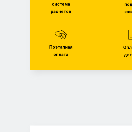
система
под
расчетов
ка
Поэтапная
Опл
оплата
дог