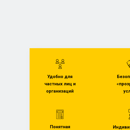
Безоп
Удобно для
«проз
частных лиц и
ус
организаций
Понятная
Индиви