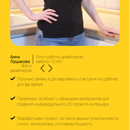
Анна
Опыт работы дизайнером
Вад
Лущикова
мебели 10 лет
Ефи
Всего
дизайнеров
Получаю заявку и договариваюсь о встрече на удобное
П
для вас время.
д
Приезжаю на объект с образцами материалов для
П
создания индивидуального 3D-проекта интерьера.
с
Разрабатываю проект, согласно вашим пожеланиям по
Р
стилю, материалам, итоговому бюджету.
с