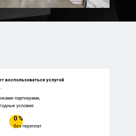
ет воспользоваться услугой
.
анками-партнерами,
годные условия.
0 %
без переплат