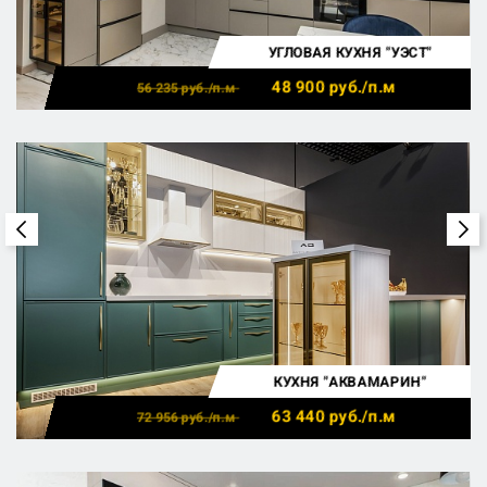
УГЛОВАЯ КУХНЯ "УЭСТ"
48 900
руб./п.м
56 235
руб./п.м
КУХНЯ "АКВАМАРИН"
63 440
руб./п.м
72 956
руб./п.м