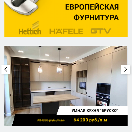
УМНАЯ КУХНЯ "БРУСКО"
64 200
руб./п.м
73 830
руб./п.м