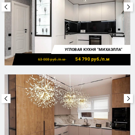
УГЛОВАЯ КУХНЯ "МИХАЭЛЛА"
54 790
руб./п.м
63 008
руб./п.м