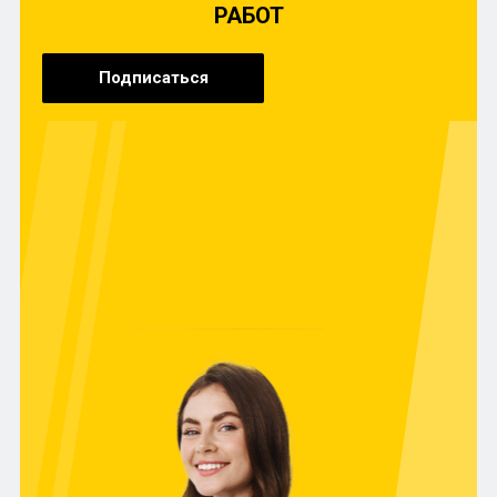
РАБОТ
Одно- и трёхъярусные гарнитуры смотрятся
актуально и необычно, но удобство их
использования напрямую зависит от
Подписаться
грамотности проектировки.
Почему стоит купить кухню
на заказ от производителя?
Многие, кто хочет купить кухню недорого в Санкт-Петербурге,
отправляются в магазины, где представлена типовая
продукция, но целесообразнее обратиться напрямую к
производителю и сделать гарнитур на заказ по
индивидуальным размерам. Создание гарнитура по
эксклюзивному проекту на фабрике ITFMEBEL стоит
ненамного дороже, зато мебель будет полностью
соответствовать вашим пожеланиям и идеально «впишется»
в помещение. Преимущества такого решения очевидны:
рациональное использование каждого сантиметра
свободного пространства, удобное именно для вас
наполнение кухни и дизайн, который радует глаз.