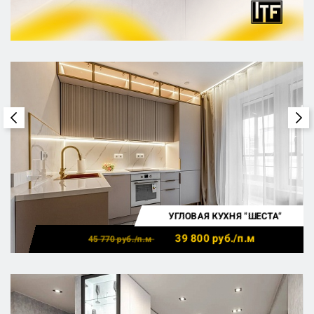
УГЛОВАЯ КУХНЯ "ШЕСТА"
39 800
руб./п.м
45 770
руб./п.м