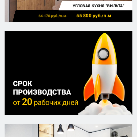
УГЛОВАЯ КУХНЯ "ВИЛЬТА"
55 800
руб./п.м
64 170
руб./п.м