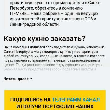
практичную кухню от производителя в Санкт-
Петербурге, обратитесь в компанию
ITFMEBEL. Наша фабрика – один из ведущих
изготовителей гарнитуров на заказ в СПб и
Ленинградской области.
Какую кухню заказать?
Наша компания является производителем кухонь, клиенты из
Санкт-Петербурга могут недорого купить у нас гарнитуры
любой конфигурации, созданные на заказ, а также в каталоге
представлена встраиваемая техника по привлекательным
ценам. Традиционное решение – двухуровневые гарнитуры.
Верхняя часть представляет собой подвесные шкафы, а
нижняя – модули, предназначенные для хранения и
встраивания техники. Также возможно изготовление кухонь,
Читать далее
имеющих лишь один или три «яруса». Первые идеально
подходят для больших площадей, вторые – универсальны, но
особенно удобны для помещений с высокими потолками. Как
правило, третий ряд модулей используется для хранения
ПОДПИШИСЬ НА
ТЕЛЕГРАММ КАНАЛ
кухонной утвари, используемой довольно редко.
И ПОЛУЧИ ПОРТФОЛИО НАШИХ