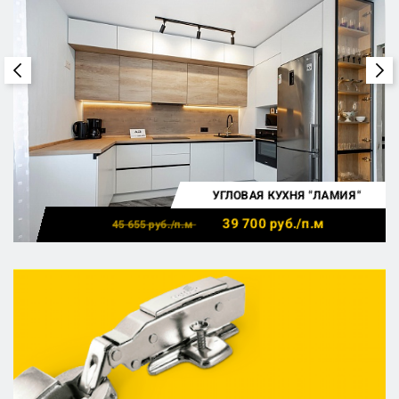
УГЛОВАЯ КУХНЯ "ЛАМИЯ"
39 700
руб./п.м
45 655
руб./п.м