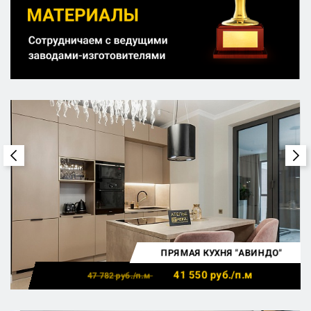
ПРЯМАЯ КУХНЯ "АВИНДО"
41 550
руб./п.м
47 782
руб./п.м