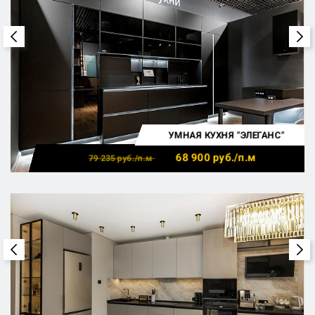
УМНАЯ КУХНЯ "ЭЛЕГАНС"
68 900
руб./п.м
79 235
руб./п.м