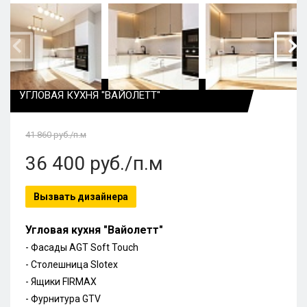
УГЛОВАЯ КУХНЯ "ВАЙОЛЕТТ"
41 860
руб./п.м
36 400
руб./п.м
Вызвать дизайнера
Угловая кухня "Вайолетт"
- Фасады AGT Soft Touch
- Столешница Slotex
- Ящики FIRMAX
- Фурнитура GTV