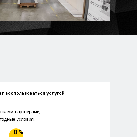
ет воспользоваться услугой
.
анками-партнерами,
годные условия.
0 %