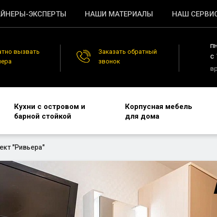
ЙНЕРЫ-ЭКСПЕРТЫ
НАШИ МАТЕРИАЛЫ
НАШ СЕРВИ
п
атно вызвать
Заказать обратный
c 
нера
звонок
в
Кухни с островом и
Корпусная мебель
барной стойкой
для дома
кт "Ривьера"