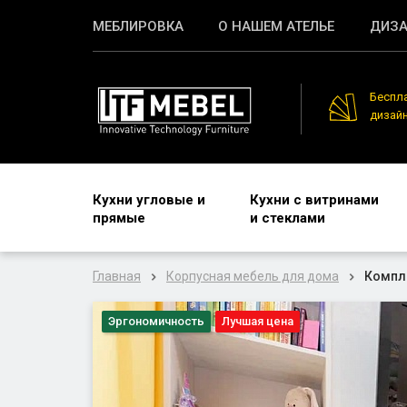
МЕБЛИРОВКА
О НАШЕМ АТЕЛЬЕ
ДИЗА
Беспл
дизай
Кухни угловые и
Кухни с витринами
прямые
и стеклами
Главная
Корпусная мебель для дома
Компле
Эргономичность
Лучшая цена