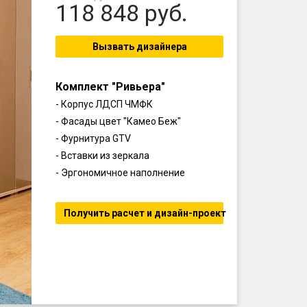
118 848
руб.
Вызвать дизайнера
Комплект "Ривьера"
- Корпус ЛДСП ЧМФК
-
Фасады цвет "Камео Беж"
-
Фурнитура GTV
- Вставки из зеркала
- Эргономичное наполнение
Получить расчет и дизайн-проект