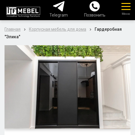
Меню
Telegram
Позвонить
Главная
Корпусная мебель для дома
Гардеробная
"Элика"