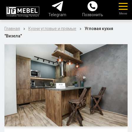
Меню
Telegram
Позвонить
Главная
Кухни угловые и прямые
Угловая кухня
"Визела"