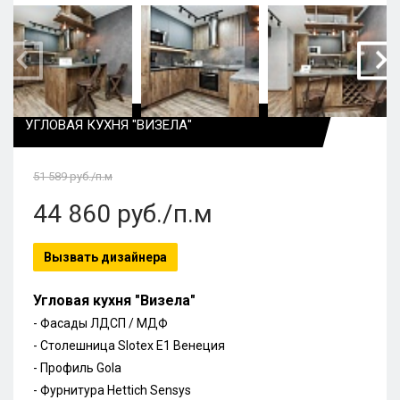
УГЛОВАЯ КУХНЯ "ВИЗЕЛА"
51 589
руб./п.м
44 860
руб./п.м
Вызвать дизайнера
Угловая кухня "Визела"
- Фасады ЛДСП / МДФ
- Столешница Slotex E1 Венеция
- Профиль Gola
- Фурнитура Hettich Sensys